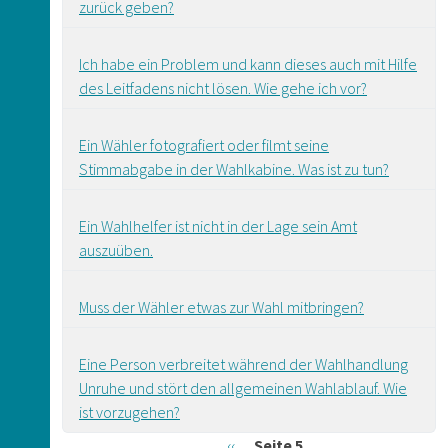
zurück geben?
Ich habe ein Problem und kann dieses auch mit Hilfe
des Leitfadens nicht lösen. Wie gehe ich vor?
Ein Wähler fotografiert oder filmt seine
Stimmabgabe in der Wahlkabine. Was ist zu tun?
Ein Wahlhelfer ist nicht in der Lage sein Amt
auszuüben.
Muss der Wähler etwas zur Wahl mitbringen?
Eine Person verbreitet während der Wahlhandlung
Unruhe und stört den allgemeinen Wahlablauf. Wie
ist vorzugehen?
Seitennummerierung
Vorherige Seite
‹‹
Seite 5