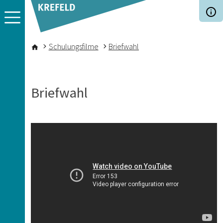
Direkt zum Inhalt
Pfadnavigation
Schulungsfilme
Briefwahl
Briefwahl