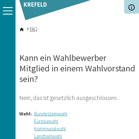
Direkt zum Inhalt
Pfadnavigation
FAQ
Kann ein Wahlbewerber
Mitglied in einem Wahlvorstand
sein?
Nein, das ist gesetzlich ausgeschlossen.
Wahl
Bundestagswahl
Europawahl
Kommunalwahl
Landtagswahl